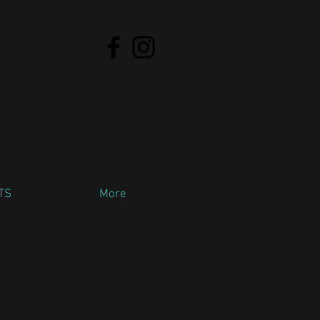
TS
More