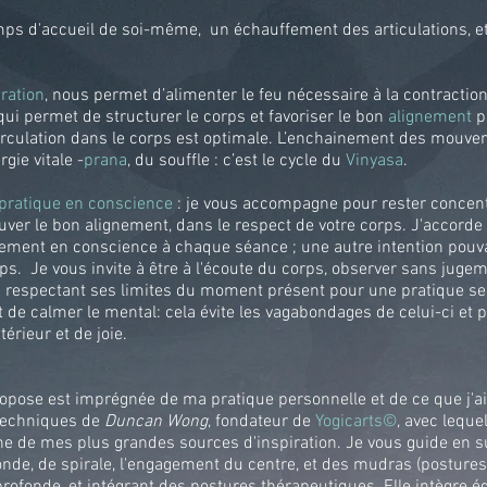
ps d'accueil de soi-même, un échauffement des articulations, et
iration
, nous permet d’alimenter le feu nécessaire à la contractio
ui permet de structurer le corps et favoriser le bon
alignement
p
circulation dans le corps est optimale. L’enchainement des mouvem
rgie vitale -
prana
, du souffle : c’est le cycle du
Vinyasa
.
pratique en conscience
: je vous accompagne pour rester concent
uver le bon alignement, dans le respect de votre corps. J'accord
vement en conscience à chaque séance ; une autre intention pouva
ps. Je vous invite à être à l'écoute du corps, observer sans jugeme
n respectant ses limites du moment présent pour une pratique ser
de calmer le mental: cela évite les vagabondages de celui-ci et
érieur et de joie.
ropose est imprégnée de ma pratique personnelle et de ce que j'ai
 techniques de
Duncan Wong
, fondateur de
Yogicarts©
, avec leque
e de mes plus grandes sources d'inspiration. Je vous guide en sui
nde, de spirale, l'engagement du centre, et des mudras (postures 