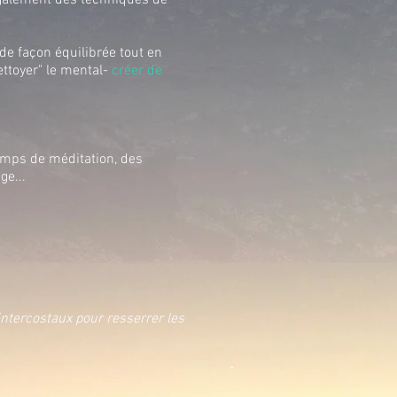
 également des techniques de
s de façon équilibrée tout en
ettoyer" le mental-
créer de
temps de méditation, des
ge...
ntercostaux pour resserrer les