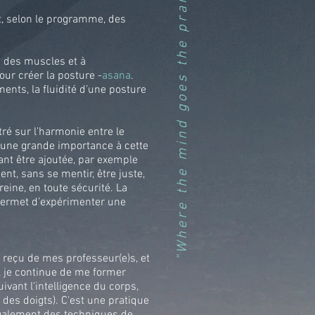
"Where the mind goes the prana flows"
, selon le programme, des
n des muscles et à
our créer la posture -
asana
.
ents, la fluidité d’une posture
ré sur l’harmonie entre le
e une grande importance à cette
nt être ajoutée, par exemple
nt, sans se mentir, être juste,
eine, en toute sécurité. La
 permet d’expérimenter une
 reçu de mes professeur(e)s, et
l je continue de me former
vant l'intelligence du corps,
des doigts). C'est une pratique