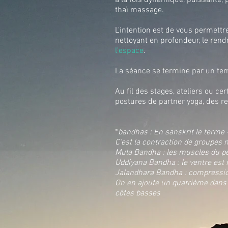
à la fois dynamique, puissante, 
thaï massage.
​L'intention est de vous permettre
nettoyant en profondeur, le rend
l'espace
.
La séance se termine par un tem
Au fil des stages, ateliers ou c
postures de partner yoga, des r
*
bandhas : En sanskrit le terme «
C'est la contraction de groupes m
Mula Bandha : les muscles du pé
Uddiyana Bandha : le ventre est 
Jalandhara Bandha : compression 
On en ajoute un quatrième dans 
côtes basses