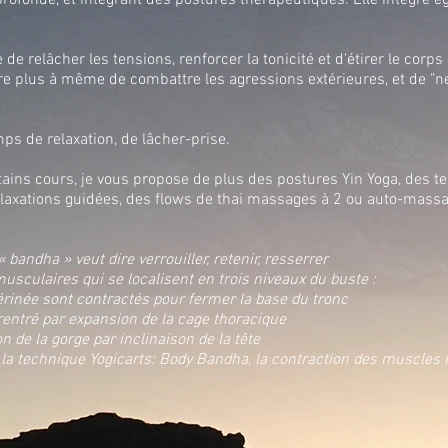
profonde, et intégrant des postures thérapeutiques. Elle intègre
 de relâcher les tensions, renforcer la tonicité et d'étirer le corp
re plus à même de combattre les agressions extérieures, et de "n
ps de relaxation, de lâcher-prise.
ertains cours, je vous propose de plus des postures Yin Yoga, des 
elaxations guidées, des flows de thai massages à 2 ou auto-massa
 bandha » veut dire verrouiller, retenir, resserrer
usculaires qui se localisent en trois niveaux du buste :
rinée sont contractés pour fermer la base du tronc
rentré par expansion de la cage thoracique
de la gorge par inclinaison de la tête
la technique Yogicarts: Body Bandha, la contraction des muscles i