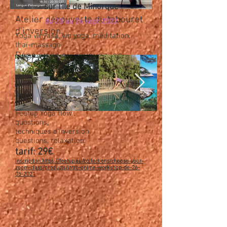
sur l'île de Minorque
Atelier découverte du tabouret
du 23 au 26 sept 2022
d'inversion.
Yoga vinyasa, yin yoga, méditation,
thaï-massage
Découvrez ou revoyez les
bases pour pratiquer avec
votre feetup en toute sécurité à
la maison.
Déroulé de
l'atelier:
Introduction,
Feetup Yoga flow ,
questions,
techniques d'inversion,
questions, relaxation.
tarif
: 29€
inscription:https://feetup.eu/collections/choose-your-
zoom-class/products/intro-online-workshop-de-26-
05-2021