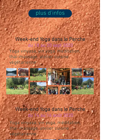
plus d'infos
Week-end Yoga dans le Perche
du 18 au 20 sept 2020
Yoga vinyasa, yin yoga, méditation,
thaï-massage, atelier cuisine
végétarienne
Week-end Yoga dans le Perche
du 14 au 16 août 2020
Yoga vinyasa, yin yoga, méditation,
thaï-massage, atelier cuisine
végétarienne