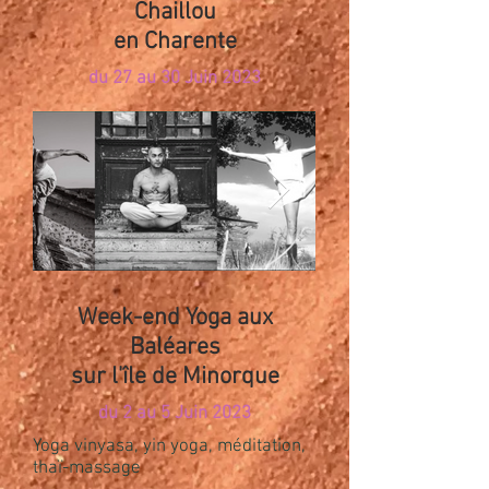
Chaillou
en Charente
du 27 au 30 Juin 2023
Week-end Yoga aux
Baléares
sur l'île de Minorque
du 2 au 5 Juin 2023
Yoga vinyasa, yin yoga, méditation,
thaï-massage