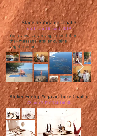
Stage de Yoga en Croatie
du 11 au 18 août 2019
Yoga vinyasa, yin yoga, méditation,
thaï-massage, atelier cuisine
végétarienne
Atelier Feetup Yoga au Tigre Chaillot
23 juin 2019 14h16h30