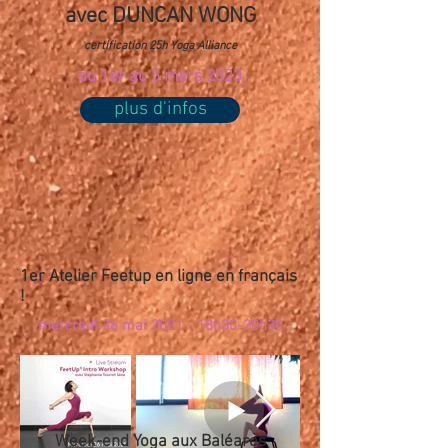
avec DUNCAN WONG
certification 25h Yoga Alliance
du 1er au 5 mars 2023
plus d'infos
1er Atelier Feetup en ligne en français
!
mercredi 26 mai 2021 - 18h30-20h30
Week-end Yoga aux Baléares