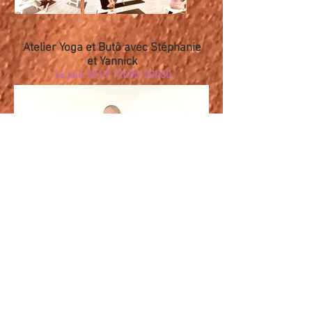
Atelier Yoga et Butô
avec Stéphanie
et Yannick
16 juin 2019 17h30-20h30